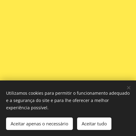
Utilizamos cookies para permitir o funcionamento adequado
e a segurança do site e para lhe oferecer a melhor
experiência possível.
© 2025 All rights reserved
Aceitar apenas o necessário
Aceitar tudo
European Independent Hostels
Cookies